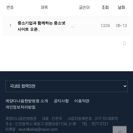
번호
제목
글쓴이
조회
날짜
중소기업과 함께하는 중소넷
1
…
1329
06-12
사이트 오픈
계양다나음한방벙원 소개
공지사항
이용약관
개인정보처리방침
계양다나음한방벙원
대표 : 안현우
사업자등록번호 : 317-10-02870
주소 : 인천광역시 계양구 경명대로1134, 2~5F
TEL : 1577-2721
이메일 : soundbaksa@naver.com