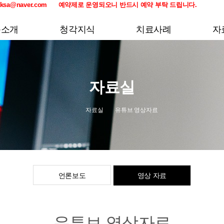
ndbaksa@naver.com 예약제로 운영되오니 반드시 예약 부탁 드립니다.
품소개
청각지식
치료사례
자
PTA
이명이란 ?
이명
언
134
난청이란 ?
난청
영상
자료실
돌발성 난청이란 ?
돌발성 난청
귀 먹먹함이란 ?
귀 먹먹함
자료실
유튜브 영상자료
청각과민증이란 ?
청각 과민증
이통(귀 아픔)이란 ?
이통(귀 아픔)
귀울림이란 ?
귀울림
메니에르란 ?
메니에르
언론보도
영상 자료
유튜브 영상자료