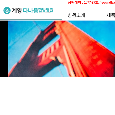
상담예약 : 1577-2721 / sou
병원소개
제
다나음한방병원
AMA-
인사말
REVE
오시는길