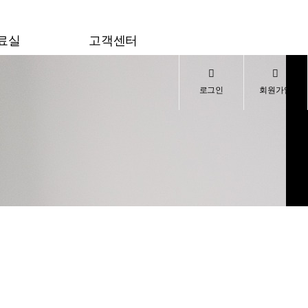
료실
고객센터
론보도
공지사항
로그인
회원가입
 자료
질문과 답변
이모저모
상담신청